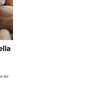
lla
ne del