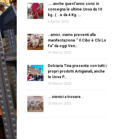
…..anche quest’anno sono in
consegna le ultime Uova da 10
kg…( ..e da 4 Kg. …
6 Aprile 2023
…amici. siamo presenti alla
manifestazione ” Il Cibo è Chi Lo
Fa” da oggi Ven…
31 Marzo 2023
Dolciaria Tina presente con tutti i
propri prodotti Artigianali, anche
le Uova P…
29 Marzo 2023
….vienici a trovare. .
25 Marzo 2023