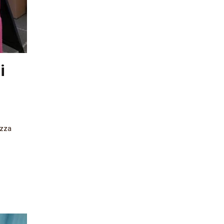
i
.zza