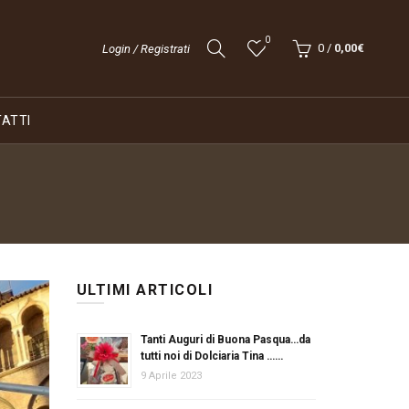
0
0
/
0,00
€
Login / Registrati
ATTI
ULTIMI ARTICOLI
Tanti Auguri di Buona Pasqua…da
tutti noi di Dolciaria Tina ……
9 Aprile 2023