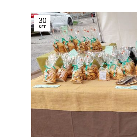
30
SET