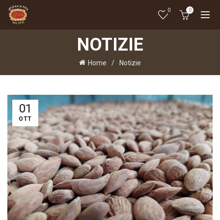
0
0
NOTIZIE
Home
Notizie
01
OTT