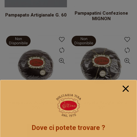
Pampapatini Confezione
Pampapato Artigianale G. 60
MIGNON
Non
Non
Disponibile
Disponibile
Pampapato Artigianale G.
Pampapato Artigianale G.
200
300
Dove ci potete trovare ?
SCOPRI IL NOSTRO SHOP ➡