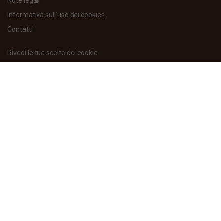
Note legali
Informativa sull’uso dei cookies
Contatti
Rivedi le tue scelte dei cookie
DOLCIARIA TINA
Via Augusto Forti, 25/P
44027 Fiscaglia – Loc. Migliarino (FE)
Tel. +39 0533 51453
Email: info@dolciariatina.it
Dolciaria Tina s.r.l. - Via Augusto Forti, 25/P - 44027 Fiscaglia - Loc.