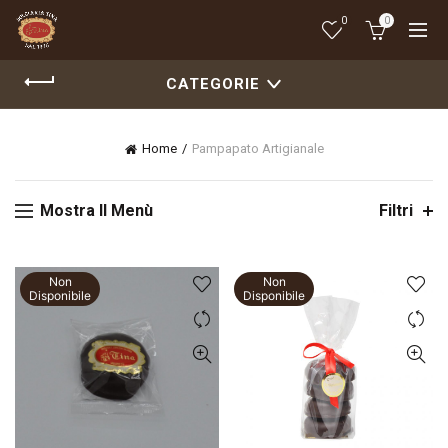
0
0
CATEGORIE
Home
Pampapato Artigianale
Mostra Il Menù
Filtri
Non
Non
Disponibile
Disponibile