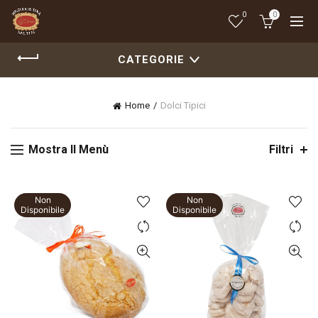
0
0
CATEGORIE
Home
Dolci Tipici
Mostra Il Menù
Filtri
Non
Non
Disponibile
Disponibile