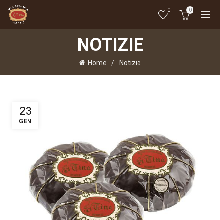
0
0
NOTIZIE
Home
Notizie
23
GEN